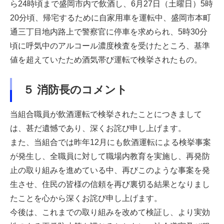
ら24時頃まで盛岡市内で飲酒し、6月27日（土曜日）5時
20分頃、帰宅するために自家用車を運転中、盛岡市本町
通三丁目地内路上で警察官に停車を求められ、5時30分
頃に呼気中のアルコール濃度検査を受けたところ、基準
値を超えていたため酒気帯び運転で検挙されたもの。
５ 消防長のコメント
当組合職員が飲酒運転で検挙されたことにつきまして
は、甚だ遺憾であり、深くお詫び申し上げます。
また、当組合では昨年12月にも飲酒運転による検挙事案
が発生し、全職員に対して職場内教育を実施し、再発防
止の取り組みを進めている中、再びこのような事案を発
生させ、住民の皆様の信頼を再び裏切る結果となりまし
たことを心から深くお詫び申し上げます。
今後は、これまでの取り組みを改めて検証し、より実効