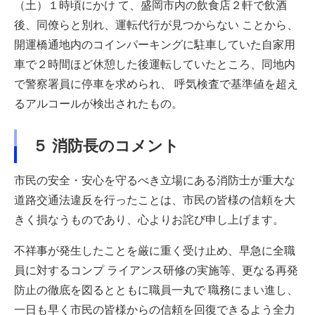
（土）１時頃にかけ て、盛岡市内の飲食店２軒で飲酒
後、同僚らと別れ、運転代行が見つからない ことから、
開運橋通地内のコインパーキングに駐車していた自家用
車で２時間ほど休憩した後運転していたところ、同地内
で警察署員に停車を求められ、 呼気検査で基準値を超え
るアルコールが検出されたもの。
５ 消防長のコメント
市民の安全・安心を守るべき立場にある消防士が重大な
道路交通法違反を行ったことは、市民の皆様の信頼を大
きく損なうものであり、心よりお詫び申し上げます。
不祥事が発生したことを厳に重く受け止め、早急に全職
員に対するコンプ ライアンス研修の実施等、更なる再発
防止の徹底を図るとともに職員一丸で 職務にまい進し、
一日も早く市民の皆様からの信頼を回復できるよう全力